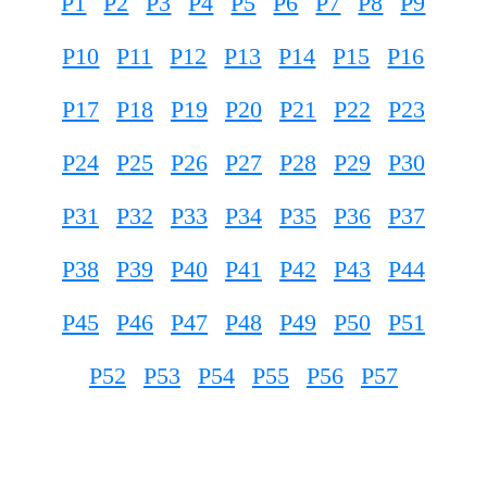
P1
P2
P3
P4
P5
P6
P7
P8
P9
P10
P11
P12
P13
P14
P15
P16
P17
P18
P19
P20
P21
P22
P23
P24
P25
P26
P27
P28
P29
P30
P31
P32
P33
P34
P35
P36
P37
P38
P39
P40
P41
P42
P43
P44
P45
P46
P47
P48
P49
P50
P51
P52
P53
P54
P55
P56
P57