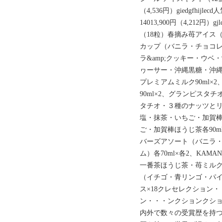
（4,536円）giedgfhi
14013,900円（4,212
（18粒）春摘み苺アイス（18粒
カップ（バニラ・チョコ
ラ&amp;クッキー・ウ
ヮーサー・沖縄黒糖・沖縄マ
プレミアムミルク90ml×
90ml×2、グランピス
タチオ・３種のナッツと
塩・抹茶・いちご・加賀
ご・加賀棒ほうじ茶各90ml
バーズアソート（バニラ・
ム）各70ml×各2、KAM
一番茶ほうじ茶・苺ミルク）
（イチゴ・青リンゴ・パイン
ス×18クレセレクション
ン・・・ンクションクシ
内外で数々の受賞歴を持