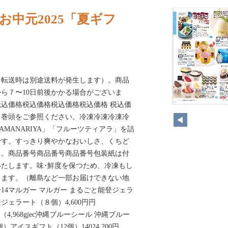
お中元2025「夏ギフ
（転送時は別途送料が発生します）。商品
ら７〜10日前後かかる場合がございま
込価格税込価格税込価格税込価格 税込価
、巻頭をご参照ください。冷凍冷凍冷凍冷
MANARIYA」「フルーツティアラ」を詰
です。すっきり爽やかなおいしさ、くちど
ス。商品番号商品番号商品番号包装紙は付
たします。味･鮮度を保つため、冷凍もし
します。（離島など一部お届けできない地
14マルガー マルガー まるごと能登ジェラ
ェラート（８個）4,600円円
） （（4,968gjec沖縄ブルーシール 沖縄ブルー
）アイスギフト（12個）14024,200円