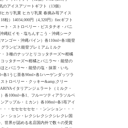
jlecd人気のアイスアソートギフト（13個）
円）gjldヒカリ乳業 ヒカリ乳業 春摘み苺アイス
）14034,000円（4,320円）fiecギフト
レート・ストロベリー・ピスタチオ・バニ
ベ・沖縄紅イモ・塩ちんすこう・沖縄シーク
ンゴー・沖縄パイン）各110ml×各1能登
2、グランピス能登プレミアムミルク
タチオ・３種のナッツとリコッタチーズ〜柑橘
リコッタチーズ〜柑橘とバニラ〜・能登の
棒ほとバニラ〜・能登の塩・抹茶・いち
×各1うじ茶各90ml×各1ハーゲンダッツラ
ストロベリー・クッキー&amp;クリー
ANARIYAイタリアンジェラート（ミルク・
各100ml×各1、フルーツティアラソルベ
アップル・ミカン）各108ml×各1苺アイ
・・・・セセセセセセ・・ンンション・・・
ョン・ション・レクシレクシクシレクレ国
つ、世界が認める名店国内外で数々の受賞