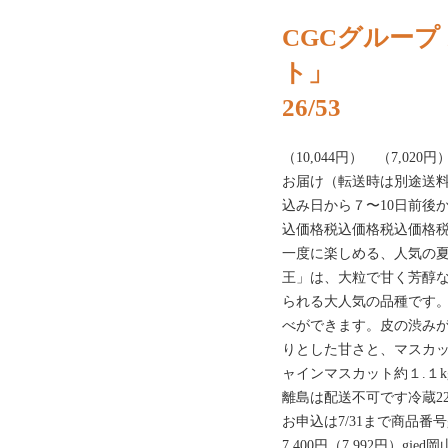
CGCグループ 
ト」
26/53
（10,044円） （7,02
お届け（転送時は別途送
込み日から７〜10日前後
込価格税込価格税込価格
一度に楽しめる、人気の
王」は、大粒で甘く芳醇
られる大人気の品種です
べができます。皮の渋み
りとした甘さと、マスカ
ャインマスカット約１.１k
離島は配送不可です冷蔵2
お申込は7/31まで商品番号gf
7,400円（7,992円）g