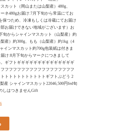
ャインマスカット（岡山または山梨産）480g、
ネ480gお届け:7月下旬から常温にてお
を保つため、冷凍もしくは冷蔵にてお届け
一部お届けできない地域がございます）お
7月下旬からシャインマスカット（山梨産）約
梨産）約300g、もも（山梨産）約1kg（4
ャインマスカット約700g包装紙は付きま
届け:8月下旬からマークにつきまして
い。ギフトギギギギギギギギギギギギギギ
フフフフフフフフフフフフフフフフフフフ
トトトトトトトトトトトギフトぶどう 2
d山梨産 シャインマスカット22046,500円fed旬
しはつきませんGift
26
る