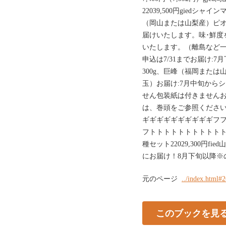
22039,500円giedシ
（岡山または山梨産）ピオー
届けいたします。味･鮮度
いたします。（離島など
申込は7/31までお届け:
300g、巨峰（福岡または山
玉）お届け:7月中旬からシ
せん包装紙は付きませんお
は、巻頭をご参照くださ
ギギギギギギギギギギフ
フトトトトトトトトトトト
種セット22029,300円fie
にお届け！8月下旬以降※の
元のページ
../index.html#
このブックを見