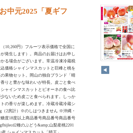
お中元2025「夏ギフ
0円）（10,260円）フルーツ表示価格で全国に
料が発生します）。商品のお届けはお申し
かかる場合がございます。常温冷凍冷蔵税
税込価格シャインマスカットと巨峰と桃を
夏の果物セット。岡山の独自ブランド「晴
な香りと豊かな味わいが特長。皮ごと食べ
。シャインマスカットとピオーネの食べ比
が少ないため皮ごと食べられます。しっか
ットの香りが楽しめます。冷蔵冷蔵冷蔵シ
g（2房計）※のしはつきません ※沖縄・
2糖度18度以上商品番号商品番号商品番号
hijlecd2種のぶどう&amp;山梨産桃2201
jed岡山産 シャインマスカット「晴王」