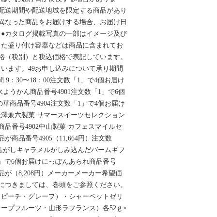
配送期間や配送地域を限定する商品があり
異なった商品をお届けする場合、お届け日
●カタログ掲載写真の一部はイメージ及び
また盛り付け容器などは商品に含まれてお
格（税別）と税込価格で表記しています。
います。49お申し込みについて承り期間
受付時間 9：30〜18：00注文数「1」で4個お届け
ようかん商品番号4901注文数「1」で6個
華商品番号4904注文数「1」で4個お届け
金澤兼六製菓 サマースイーツセレクション
が商品番号4902中山製菓 カフェスマイルセ
品が商品番号4905（11,664円）注文数
 焦がしキャラメルがしみ込んだバームギフ
1」で6個お届けにっぽんあられ商品番号
の商品が（8,208円）メーカーメーカー希望価
ークにつきましては、巻頭をご参照ください。
・ピーチ・グレープ）・シャーベットゼリ
ープフルーツ・山形ラフランス）各52ｇ×