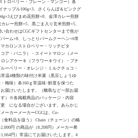
ストロベリー・プレーン・マンゴー）各
パイナップル106g×3、さくらんぼ＆ピンクグ
4g×3えびまめ花煎餅×8、金澤カレー煎餅
老カレー煎餅×5、黒ごま入り玄米煎餅×5、
問い合わせはCGCギフトセンターまで焦が
バーム×8、しっとりバームクーヘン×6常
（マカロンストロベリー・リッチビタ
ココア・バニラ）・スイートマロン（メー
、ロシアケーキ（フラワーキウイ）・プチ
ブルーベリー・オレンジ・ミルクチョコ・
温常温4種類の味付け米菓（黒豆しょうゆ
・梅味）各160ｇ常温味･鮮度を保つた
てお届けいたします。（離島など一部お届
ます）※各掲載商品のパッケージ・内容
変更 になる場合がございます。あらかじ
ーカーメーカーCGCは、Co-
rocer（食料品を扱う） Chain（チェーン）の略
000円 の商品が（8,208円）メーカー希
（11,664円）常温にてお届けいたします。4