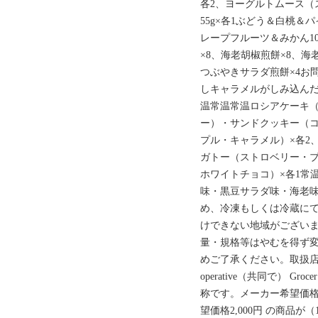
各2、ヨーグルトムース（
55g×各1ぶどう＆白桃＆
レープフルーツ＆みかん10
×8、海老胡椒煎餅×8、海
つぶやきサラダ煎餅×4お
しキャラメルがしみ込んだ
温常温常温ロシアケーキ
ー）・サンドクッキー（
プル・キャラメル）×各2
ガトー（ストロベリー・
ホワイトチョコ）×各1常
味・黒豆サラダ味・海老味
め、冷凍もしくは冷蔵に
けできない地域がござい
量・規格等はやむを得ず
めご了承ください。取扱店メ
operative（共同で） G
称です。メーカー希望価格2,
望価格2,000円 の商品が