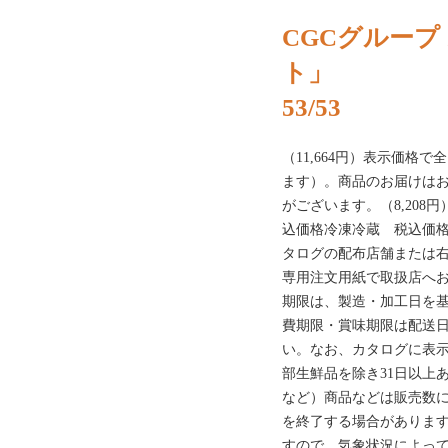
CGCグループ 
ト」
53/53
（11,664円）表示価格
ます）。商品のお届けはお
がございます。（8,208円）
込価格冷凍冷蔵 税込価
タログの配布店舗または右
専用注文用紙で取扱店へお
期限は、製造・加工日を
費期限・賞味期限は配送
い。なお、カタログに表
部生鮮品を除き31日以上
など）商品などは販売数
を終了する場合があります
すので、気象状況によっ