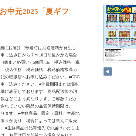
お中元2025「夏ギフ
で全国にお届け（転送時は別途送料が発生し
申し込み日から７〜10日前後かかる場合
4個まとめ買い7,600円hilc 税込価格 税
格 税込価格 税込価格 税込価格常温カ
記の取扱店へお申し込みください。●CGC
申し込みください。●消費期限または賞味
基準に表示しております。商品配送後の消
日数などにより異なります、ご容赦くださ
示されていない商品の品質保持期限は、一
あります。●生鮮商品、限定（原料、生産地
に限りがあり、場合によっては早期に販売
。●生鮮商品は品質優先でお届けいたしま
ては、お届け日が前後する場合がありま