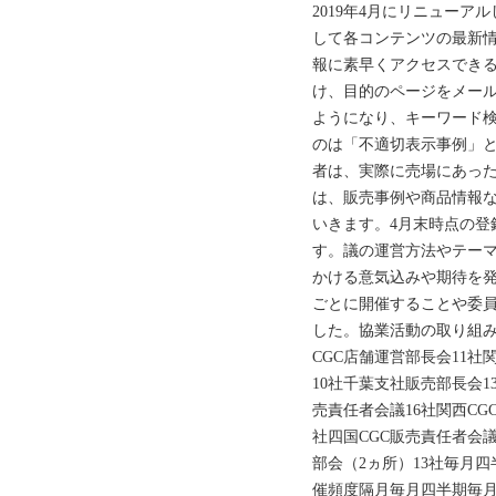
2019年4月にリニュー
して各コンテンツの最新
報に素早くアクセスでき
け、目的のページをメー
ようになり、キーワード
のは「不適切表示事例」と
者は、実際に売場にあっ
は、販売事例や商品情報
いきます。4月末時点の登録
す。議の運営方法やテー
かける意気込みや期待を
ごとに開催することや委
した。協業活動の取り組み 
CGC店舗運営部長会11社
10社千葉支社販売部長会1
売責任者会議16社関西CG
社四国CGC販売責任者会議
部会（2ヵ所）13社毎月
催頻度隔月毎月四半期毎月