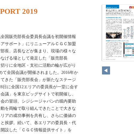
PORT 2019
化全国販売部長会委員長会議を初開催情報
トアサポート」にリニューアルＣＧＣ加盟
営部長、店長などが集まり、現場の様々な
つなげる場として発足した「販売部長
を皮切りに全地区・支社に活動の輪が広がり
初めて全国会議が開催されました。2016年か
してきた「販売部長会」が新たなステージ
28日に全国12エリアの委員長が一堂に会す
長会議」を東京ビッグサイトで初開催し、
た。会の冒頭、シジシージャパンの堀内要助
活動を両輪で取り組んできたことで大きな
エリアの成功事例を共有し、さらに価値の
」と挨拶。続いて、各エリアの委員長・代
年に開設した「ＣＧＣ情報提供サイト」を