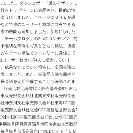
アルしました。ダッシュボード風のデザインに
情報をトップページに表示させ、目的の情
るようにしました。全ページにＵＲＬを設
ルなどで他のユーザーと簡単に共有できる
検索の機能も追加しました。新規に設けた
「チームブログ」の2つのコンテンツ。前
た不適切な事例を写真とともに解説。後者
などをチーム単位でタイムリーに発信して
ユーザー数は4,154人に拡大していま
マ、成果などについて報告し、全国会議に
発表しました。また、事務局会議を四半期
員長会議を定期開催することも決議されま
| 販売活動北海道CGC販売部長会9社東北
関東販売部長会18社北関東支社販売部長会
3社神奈川支社販売部長会10社東海CGC販
C販売部長会11社北陸CGC店舗運営部長会7
9社中国CGC販売部長会15社九州CGC販売
四半期毎月隔月隔月隔月地区名参加企業数開
毎月毎月加盟企業向けWEBサイト「ＣＧ