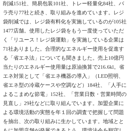
削減151社、簡易包装101社、トレー軽量化84社、バ
ラ売り77社と続き、取り組みを進めています。レジ
袋削減では、レジ袋有料化を実施しているのが105社
1477店舗。使用したレジ袋をもう一度使っていただ
く「リユース！レジ袋運動」を実施している企業は
71社ありました。合理的なエネルギー使用を促進す
る「省エネ法」についても聞きました。売上10億円
当たりのエネルギー使用量は原油換算で216.6kl。省
エネ対策として「省エネ機器の導入」（LED照明、
省エネ型の冷蔵ケースや空調など）184社、「人手に
よるこまめな節電」152社、「営業日数・営業時間の
見直し」29社などに取り組んでいます。加盟企業に
よる環境活動の実態を年１回の調査で把握して問題
を抽出、次の取り組みに生かしています。地域とと
もに加盟店舗が発展できるよう、環境法令を順守し