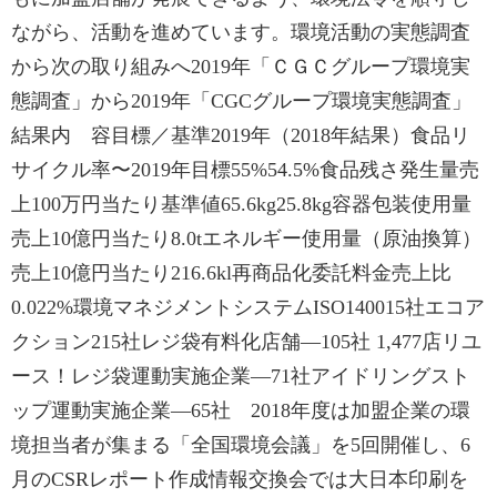
ながら、活動を進めています。環境活動の実態調査
から次の取り組みへ2019年「ＣＧＣグループ環境実
態調査」から2019年「CGCグループ環境実態調査」
結果内 容目標／基準2019年（2018年結果）食品リ
サイクル率〜2019年目標55%54.5%食品残さ発生量売
上100万円当たり基準値65.6kg25.8kg容器包装使用量
売上10億円当たり8.0tエネルギー使用量（原油換算）
売上10億円当たり216.6kl再商品化委託料金売上比
0.022%環境マネジメントシステムISO140015社エコア
クション215社レジ袋有料化店舗―105社 1,477店リユ
ース！レジ袋運動実施企業―71社アイドリングスト
ップ運動実施企業―65社 2018年度は加盟企業の環
境担当者が集まる「全国環境会議」を5回開催し、6
月のCSRレポート作成情報交換会では大日本印刷を