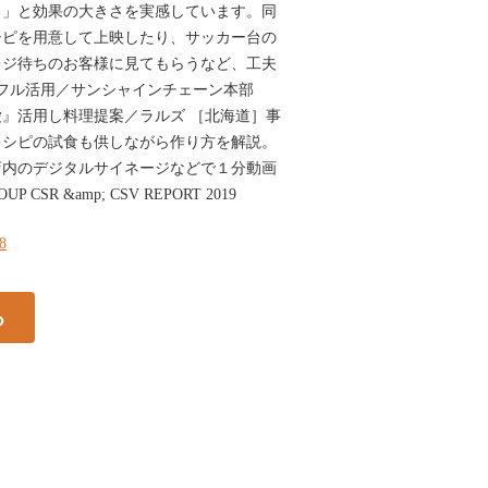
る」と効果の大きさを実感しています。同
シピを用意して上映したり、サッカー台の
レジ待ちのお客様に見てもらうなど、工夫
画フル活用／サンシャインチェーン本部
』活用し料理提案／ラルズ ［北海道］事
レシピの試食も供しながら作り方を解説。
店内のデジタルサイネージなどで１分動画
CSR &amp; CSV REPORT 2019
38
る