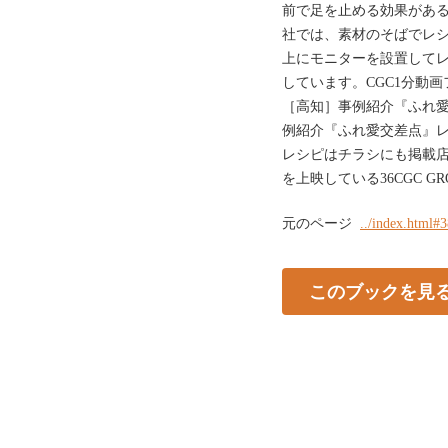
前で足を止める効果があ
社では、素材のそばでレ
上にモニターを設置して
しています。CGC1分動
［高知］事例紹介『ふれ愛
例紹介『ふれ愛交差点』
レシピはチラシにも掲載
を上映している36CGC GROUP 
元のページ
../index.html#
このブックを見