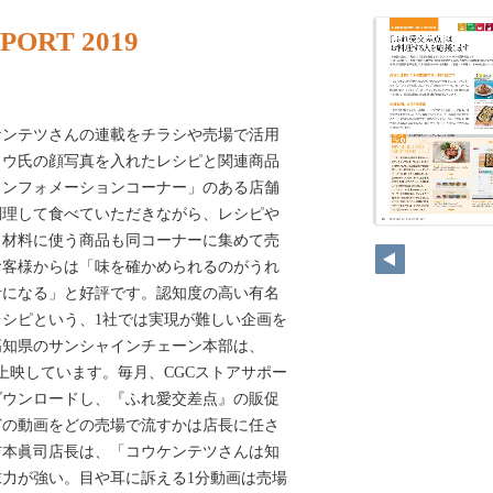
PORT 2019
ケンテツさんの連載をチラシや売場で活用
コウ氏の顔写真を入れたレシピと関連商品
インフォメーションコーナー」のある店舗
調理して食べていただきながら、レシピや
。材料に使う商品も同コーナーに集めて売
お客様からは「味を確かめられるのがうれ
考になる」と好評です。認知度の高い有名
シピという、1社では実現が難しい企画を
高知県のサンシャインチェーン本部は、
で上映しています。毎月、CGCストアサポー
ダウンロードし、『ふれ愛交差点』の販促
どの動画をどの売場で流すかは店長に任さ
吉本眞司店長は、「コウケンテツさんは知
力が強い。目や耳に訴える1分動画は売場