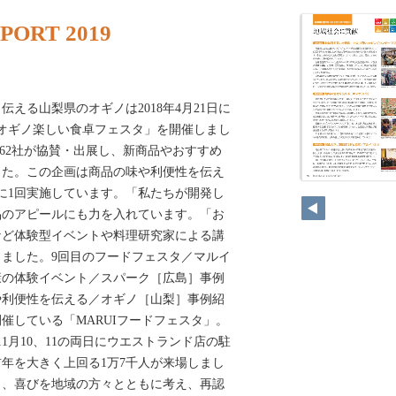
PORT 2019
える山梨県のオギノは2018年4月21日に
オギノ楽しい食卓フェスタ」を開催しまし
し262社が協賛・出展し、新商品やおすすめ
した。この企画は商品の味や利便性を伝え
に1回実施しています。「私たちが開発し
品のアピールにも力を入れています。「お
など体験型イベントや料理研究家による講
ました。9回目のフードフェスタ／マルイ
康の体験イベント／スパーク［広島］事例
や利便性を伝える／オギノ［山梨］事例紹
催している「MARUIフードフェスタ」。
年11月10、11の両日にウエストランド店の駐
年を大きく上回る1万7千人が来場しまし
さ、喜びを地域の方々とともに考え、再認