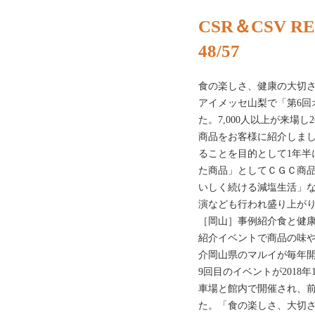
CSR＆CSV RE
48/57
食の楽しさ、健康の大切さ伝
アイメッセ山梨で「第6回
た。7,000人以上が来場
商品をお客様に紹介しま
ることを目的として1年半
た商品」としてＣＧＣ商
いしく続ける減塩生活」
演なども行われ盛り上がり
［岡山］事例紹介食と健
紹介イベントで商品の味
介岡山県のマルイが毎年開
9回目のイベントが2018
車場と館内で開催され、前
た。「食の楽しさ、大切