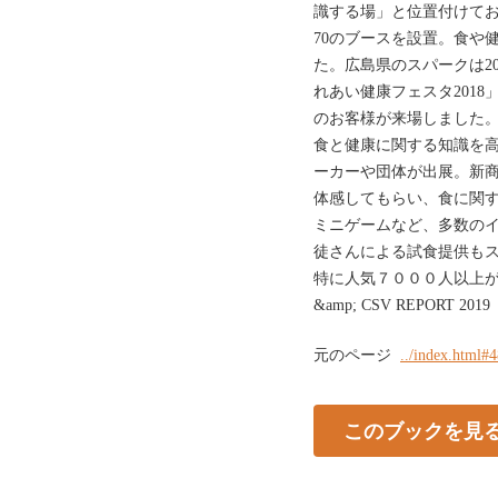
識する場」と位置付けて
70のブースを設置。食や
た。広島県のスパークは201
れあい健康フェスタ201
のお客様が来場しました
食と健康に関する知識を高
ーカーや団体が出展。新
体感してもらい、食に関
ミニゲームなど、多数の
徒さんによる試食提供も
特に人気７０００人以上が来場
&amp; CSV REPORT 2019
元のページ
../index.html#
このブックを見