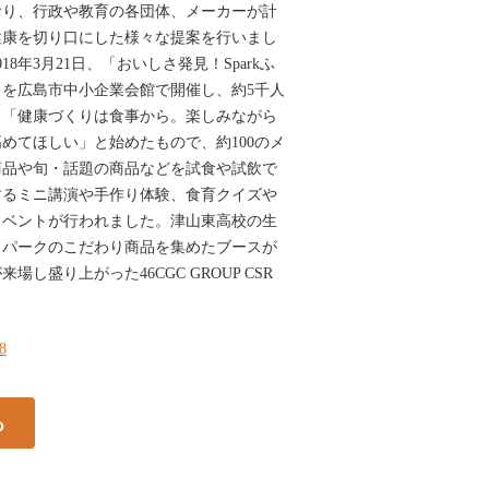
おり、行政や教育の各団体、メーカーが計
健康を切り口にした様々な提案を行いまし
8年3月21日、「おいしさ発見！Sparkふ
8」を広島市中小企業会館で開催し、約5千人
。「健康づくりは食事から。楽しみながら
めてほしい」と始めたもので、約100のメ
商品や旬・話題の商品などを試食や試飲で
するミニ講演や手作り体験、食育クイズや
イベントが行われました。津山東高校の生
スパークのこだわり商品を集めたブースが
し盛り上がった46CGC GROUP CSR
48
る