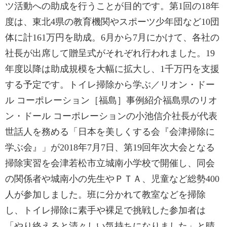
ツ活動への助成を行うことが目的です。第1回の18年
度は、東北4県の教育機関やスポーツ少年団など10団
体に計161万円を助成。6月から7月にかけて、各社の
社長が出席して贈呈式がそれぞれ行われました。19
年度以降は助成規模を大幅に拡大し、1千万円を支援
する予定です。トイレ掃除から学ぶ／リオン・ドー
ル コーポレーション［福島］事例紹介福島県のリオ
ン・ドール コーポレーションの小池信介社長が代表
世話人を務める「日本を美しくする会『会津掃除に
学ぶ会』」が2018年7月7日、第19回年次大会となる
掃除実習を会津若松市立城南小学校で開催し、同会
の関係者や城南小の先生やＰＴＡ、児童など総勢400
人が参加しました。班に分かれて教室などを掃除
し、トイレ掃除に素手や裸足で挑戦した参加者は
「やり終えると清々しい気持ちになりました」と晴