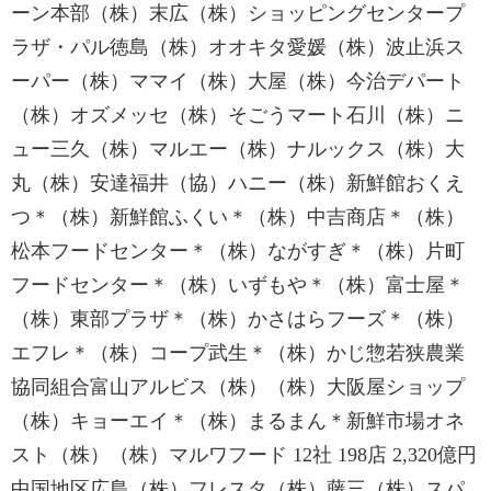
ーン本部（株）末広（株）ショッピングセンタープ
ラザ・パル徳島（株）オオキタ愛媛（株）波止浜ス
ーパー（株）ママイ（株）大屋（株）今治デパート
（株）オズメッセ（株）そごうマート石川（株）ニ
ュー三久（株）マルエー（株）ナルックス（株）大
丸（株）安達福井（協）ハニー（株）新鮮館おくえ
つ＊（株）新鮮館ふくい＊（株）中吉商店＊（株）
松本フードセンター＊（株）ながすぎ＊（株）片町
フードセンター＊（株）いずもや＊（株）富士屋＊
（株）東部プラザ＊（株）かさはらフーズ＊（株）
エフレ＊（株）コープ武生＊（株）かじ惣若狭農業
協同組合富山アルビス（株）（株）大阪屋ショップ
（株）キョーエイ＊（株）まるまん＊新鮮市場オネ
スト（株）（株）マルワフード 12社 198店 2,320億円
中国地区広島（株）フレスタ（株）藤三（株）スパ