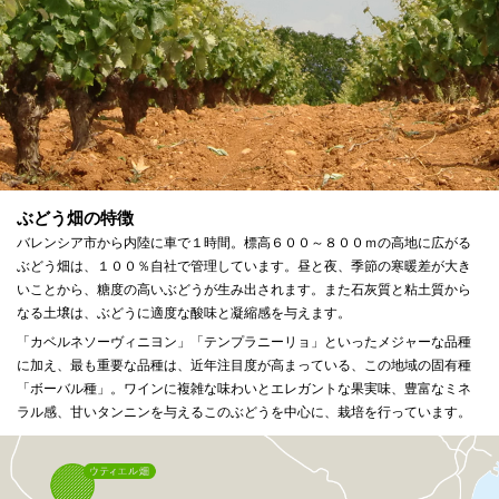
ぶどう畑の特徴
バレンシア市から内陸に車で１時間。標高６００～８００ｍの高地に広がる
ぶどう畑は、１００％自社で管理しています。昼と夜、季節の寒暖差が大き
いことから、糖度の高いぶどうが生み出されます。また石灰質と粘土質から
なる土壌は、ぶどうに適度な酸味と凝縮感を与えます。
「カベルネソーヴィニヨン」「テンプラニーリョ」といったメジャーな品種
に加え、最も重要な品種は、近年注目度が高まっている、この地域の固有種
「ボーバル種」。ワインに複雑な味わいとエレガントな果実味、豊富なミネ
ラル感、甘いタンニンを与えるこのぶどうを中心に、栽培を行っています。