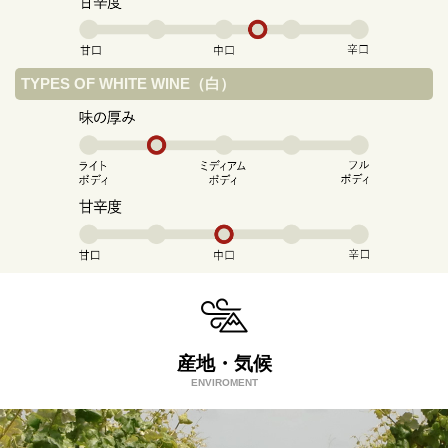
TYPES OF WHITE WINE（白）
産地・気候
ENVIROMENT