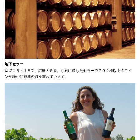
地下セラー
室温１６～１８℃、湿度８５％。貯蔵に適したセラーで７００樽以上のワイ
ンが静かに熟成の時を重ねています。