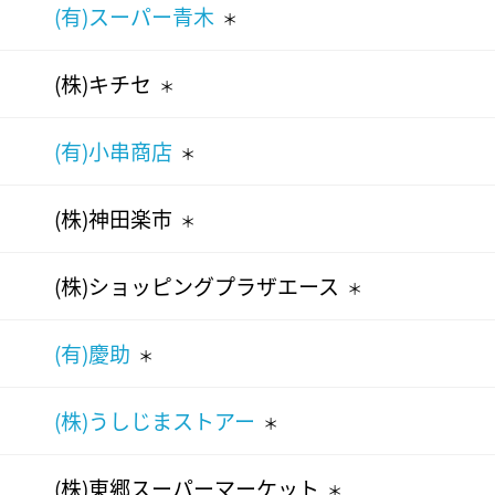
(有)スーパー青木
＊
(株)キチセ
＊
(有)小串商店
＊
(株)神田楽市
＊
(株)ショッピングプラザエース
＊
(有)慶助
＊
(株)うしじまストアー
＊
(株)東郷スーパーマーケット
＊