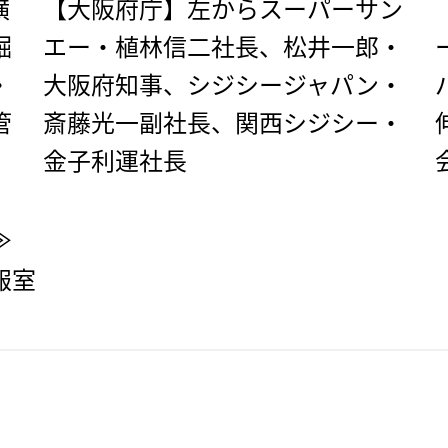
横
【大阪府庁】左からスーパーサン
堀
エー・植林信二社長、松井一郎・
・
大阪府知事、シジシージャパン・
管
斎藤光一副社長、関西シジシー・
金子利運社長
≫
報室