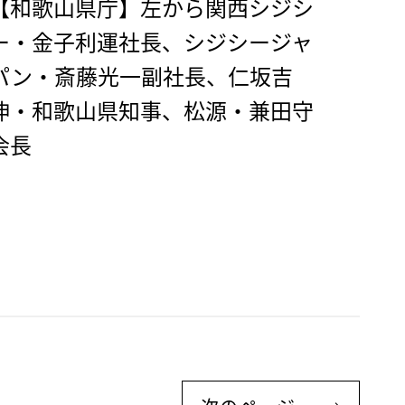
【和歌山県庁】左から関西シジシ
ー・金子利運社長、シジシージャ
パン・斎藤光一副社長、仁坂吉
伸・和歌山県知事、松源・兼田守
会長