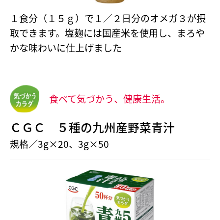
１食分（１５ｇ）で１／２日分のオメガ３が摂
取できます。塩麹には国産米を使用し、まろや
かな味わいに仕上げました
食べて気づかう、健康生活。
ＣＧＣ ５種の九州産野菜青汁
規格／3g×20、3g×50