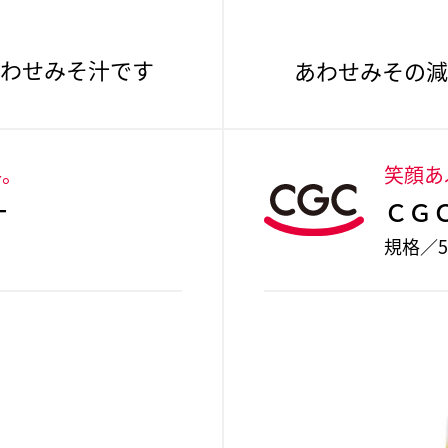
合わせみそ汁です
あわせみその減
格。
笑顔あ
汁
ＣＧ
規格／