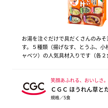
お湯を注ぐだけで具だくさんのみそ
す。５種類（揚げなす、とうふ、小
ャベツ）の人気具材入りです（各２
笑顔あふれる、おいしさ
ＣＧＣ ほうれん草と
規格／5食