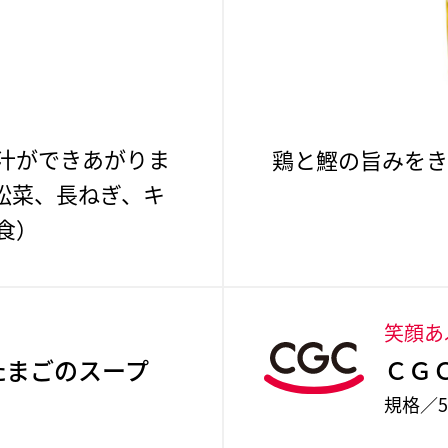
汁ができあがりま
鶏と鰹の旨みをき
松菜、長ねぎ、キ
食）
。
笑顔あ
たまごのスープ
ＣＧ
規格／