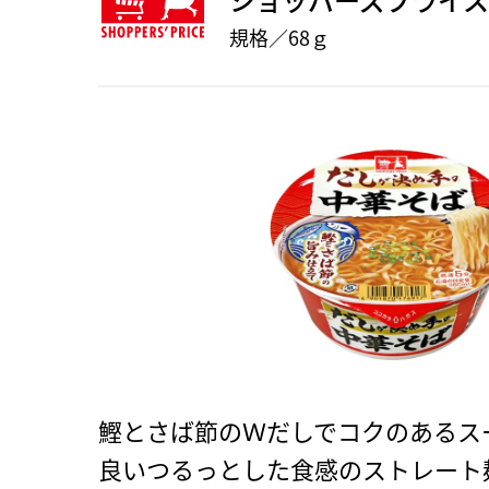
規格／68ｇ
鰹とさば節のＷだしでコクのあるス
良いつるっとした食感のストレート