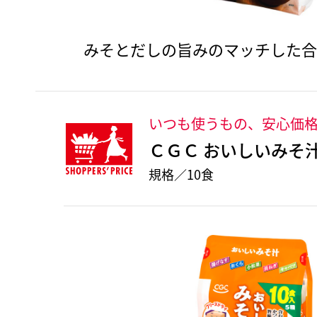
みそとだしの旨みのマッチした
いつも使うもの、安心価
ＣＧＣ おいしいみそ
規格／10食