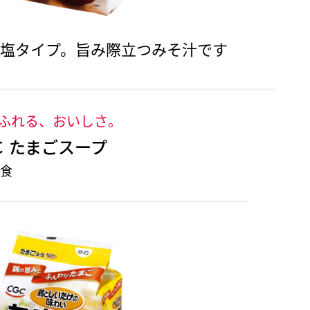
塩タイプ。旨み際立つみそ汁です
ふれる、おいしさ。
Ｃ たまごスープ
5食