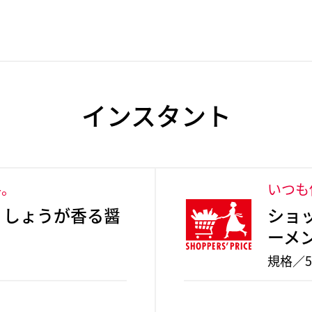
インスタント
格。
いつも
 しょうが香る醤
ショ
ーメ
規格／5