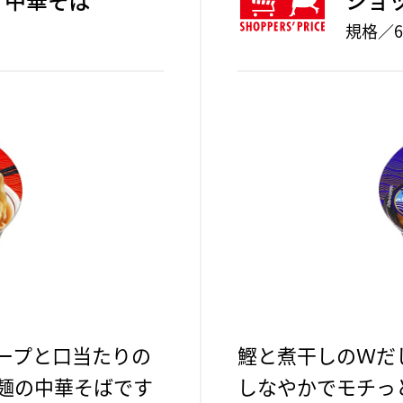
規格／6
ープと口当たりの
鰹と煮干しのＷだ
麺の中華そばです
しなやかでモチっ