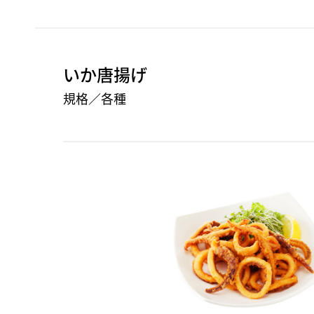
いか唐揚げ
規格／各種