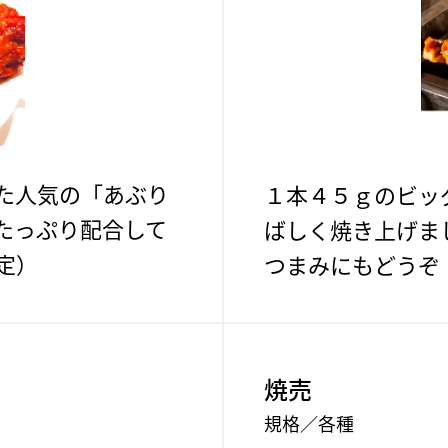
た人気の「あぶり
１本４５ｇのビッ
たっぷり配合して
ばしく焼き上げま
定）
つまみにもどうぞ
。
焼売
規格／各種