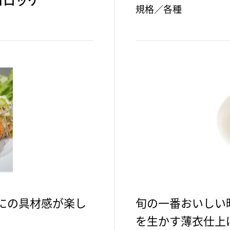
規格／各種
にの具材感が楽し
旬の一番おいしい
を生かす薄衣仕上