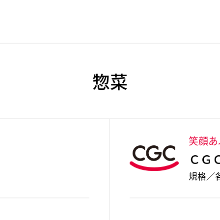
惣菜
笑顔あ
ＣＧ
規格／