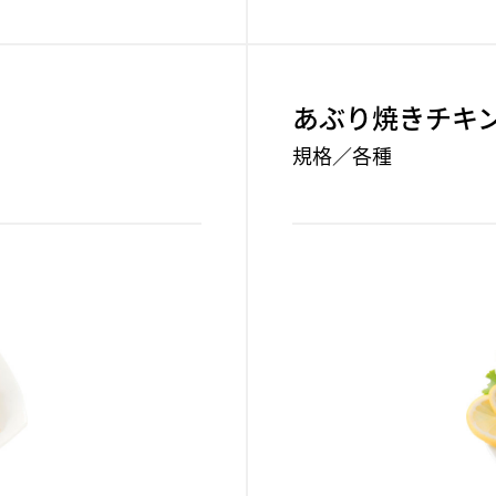
あぶり焼きチキ
規格／各種