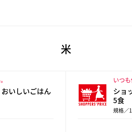
米
格。
いつも
 おいしいごはん
ショ
5食
規格／1