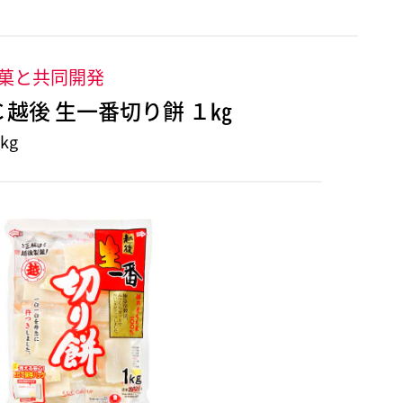
菓と共同開発
Ｃ越後 生一番切り餅 １㎏
kg