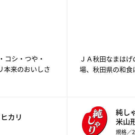
・コシ・つや・
ＪＡ秋田なまはげ
リ本来のおいしさ
場、秋田県の和食
純し
シヒカリ
米山
規格／2