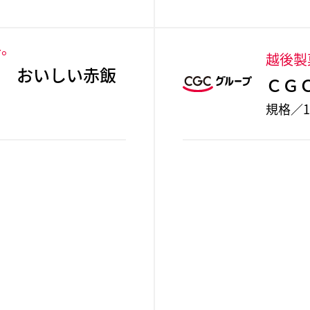
格。
越後製
ス おいしい赤飯
ＣＧ
規格／1