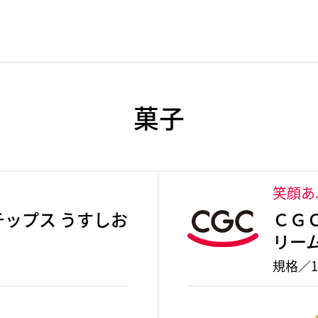
菓子
。
笑顔あ
チップス うすしお
ＣＧ
リー
規格／1