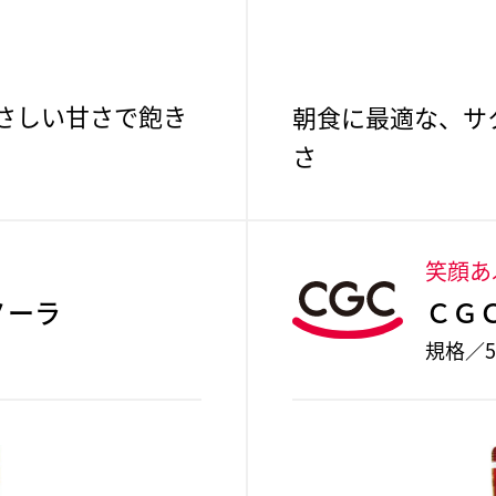
さしい甘さで飽き
朝食に最適な、サ
さ
。
笑顔あ
ノーラ
ＣＧ
規格／5